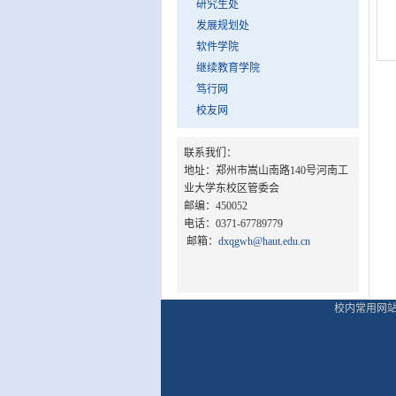
研究生处
发展规划处
软件学院
继续教育学院
笃行网
校友网
联系我们：
地址：郑州市嵩山南路140号河南工
业大学东校区管委会
邮编：450052
电话：0371-67789779
邮箱：
dxqgwh@haut.edu.cn
校内常用网