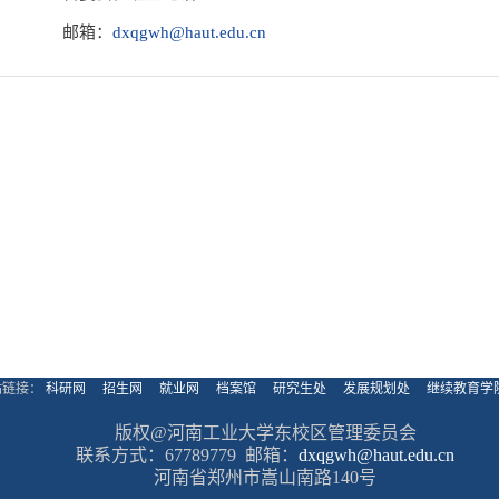
邮箱：
dxqgwh@haut.edu.cn
站链接：
科研网
招生网
就业网
档案馆
研究生处
发展规划处
继续教育学
版权@河南工业大学东校区管理委员会
联系方式：67789779
邮箱：
dxqgwh@haut.edu.cn
河南省郑州市嵩山南路140号